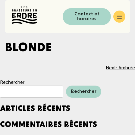
Skip
to
Contact et
content
horaires
BLONDE
NAVIGATION
Next:
Ambrée
DE
Rechercher
L’ARTICLE
Rechercher
ARTICLES RÉCENTS
COMMENTAIRES RÉCENTS